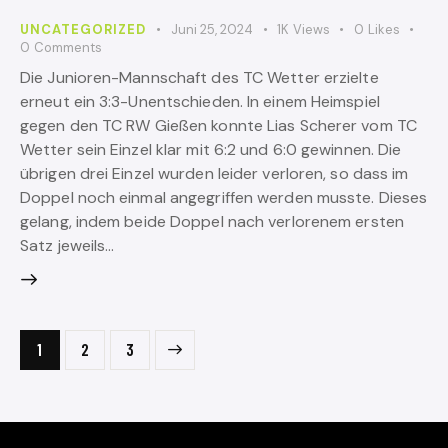
UNCATEGORIZED
Juni 25, 2024
1K
Views
0
Likes
0
Comments
Die Junioren-Mannschaft des TC Wetter erzielte
erneut ein 3:3-Unentschieden. In einem Heimspiel
gegen den TC RW Gießen konnte Lias Scherer vom TC
Wetter sein Einzel klar mit 6:2 und 6:0 gewinnen. Die
übrigen drei Einzel wurden leider verloren, so dass im
Doppel noch einmal angegriffen werden musste. Dieses
gelang, indem beide Doppel nach verlorenem ersten
Satz jeweils…
1
>
2
3