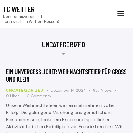
TC WETTER
Dein Tennisverein mit
Tennishalle in Wetter (Hessen)
UNCATEGORIZED
EIN UNVERGESSLICHER WEIHNACHTSFEIER FÜR GROSS U
ND KLEIN
UNCATEGORIZED
Dezember 14, 2024
887
Views
0
Likes
0
Comments
Unsere Weihnachtsfeier war einmal mehr ein voller
Erfolg. Die gelungene Mischung aus gemütlichem
Beisammensein, leckerem Essen und sportlicher
Aktivität hat allen Beteiligten viel Freude bereitet. Wir