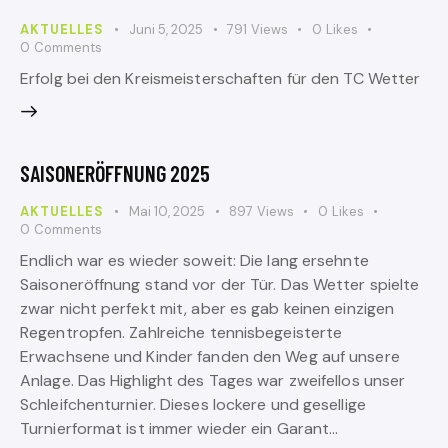
AKTUELLES
Juni 5, 2025
791
Views
0
Likes
0
Comments
Erfolg bei den Kreismeisterschaften für den TC Wetter
SAISONERÖFFNUNG 2025
AKTUELLES
Mai 10, 2025
897
Views
0
Likes
0
Comments
Endlich war es wieder soweit: Die lang ersehnte
Saisoneröffnung stand vor der Tür. Das Wetter spielte
zwar nicht perfekt mit, aber es gab keinen einzigen
Regentropfen. Zahlreiche tennisbegeisterte
Erwachsene und Kinder fanden den Weg auf unsere
Anlage. Das Highlight des Tages war zweifellos unser
Schleifchenturnier. Dieses lockere und gesellige
Turnierformat ist immer wieder ein Garant…