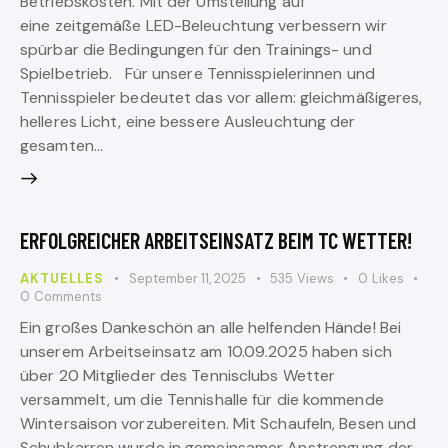
Betriebskosten. Mit der Umstellung auf
eine zeitgemäße LED-Beleuchtung verbessern wir
spürbar die Bedingungen für den Trainings- und
Spielbetrieb. Für unsere Tennisspielerinnen und
Tennisspieler bedeutet das vor allem: gleichmäßigeres,
helleres Licht, eine bessere Ausleuchtung der
gesamten…
ERFOLGREICHER ARBEITSEINSATZ BEIM TC WETTER!
AKTUELLES
September 11, 2025
535
Views
0
Likes
0
Comments
Ein großes Dankeschön an alle helfenden Hände! Bei
unserem Arbeitseinsatz am 10.09.2025 haben sich
über 20 Mitglieder des Tennisclubs Wetter
versammelt, um die Tennishalle für die kommende
Wintersaison vorzubereiten. Mit Schaufeln, Besen und
Schubkarren wurde in gemeinsamer Anstrengung der