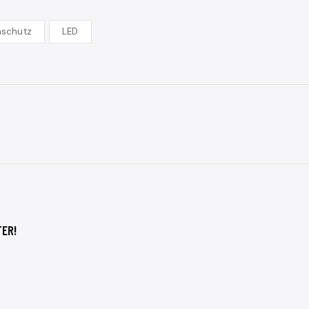
aschutz
LED
TER!