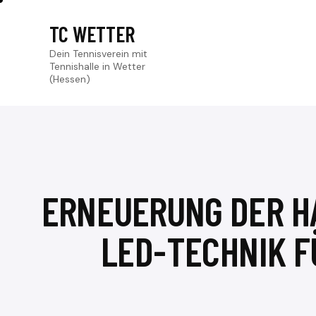
TC WETTER
Dein Tennisverein mit
Tennishalle in Wetter
(Hessen)
ERNEUERUNG DER H
LED-TECHNIK F