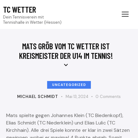
TC WETTER
Dein Tennisverein mit
Tennishalle in Wetter (Hessen)
MATS GRÖB VOM TC WETTER IST
KREISMEISTER DER U14 IM TENNIS!
UNCATEGORIZED
MICHAEL SCHMIDT
Mai 13, 2024
0
Comments
Mats spielte gegen Johannes Klein (TC Biedenkopf),
Elias Schmidt (TC Niederklein) und Elias Lulic (TC
Kirchhain). Alle drei Spiele konnte er klar in zwei Sätzen
gewinnen, wobei er maximal 4 Punkte abgab. Somit