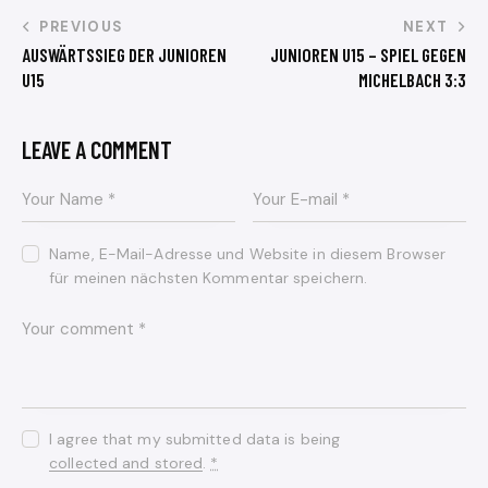
PREVIOUS
NEXT
AUSWÄRTSSIEG DER JUNIOREN
JUNIOREN U15 – SPIEL GEGEN
U15
MICHELBACH 3:3
LEAVE A COMMENT
Name, E-Mail-Adresse und Website in diesem Browser
für meinen nächsten Kommentar speichern.
I agree that my submitted data is being
collected and stored
.
*