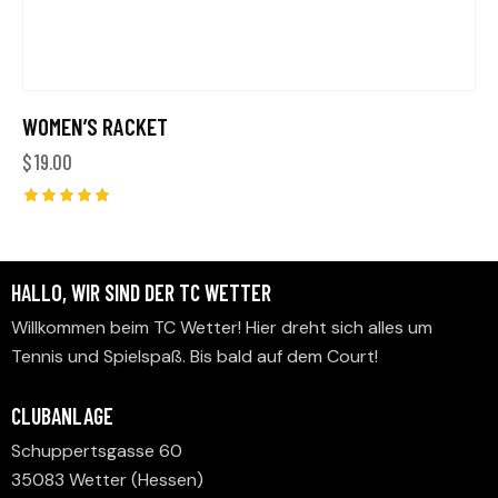
WOMEN’S RACKET
$
19.00
Bewertet
mit
5.00
von 5
HALLO, WIR SIND DER TC WETTER
Willkommen beim TC Wetter! Hier dreht sich alles um
Tennis und Spielspaß. Bis bald auf dem Court!
CLUBANLAGE
Schuppertsgasse 60
35083 Wetter (Hessen)