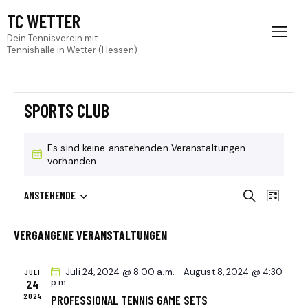
TC WETTER
Dein Tennisverein mit
Tennishalle in Wetter (Hessen)
SPORTS CLUB
Es sind keine anstehenden Veranstaltungen
vorhanden.
V
V
ANSTEHENDE
S
L
D
E
u
E
i
c
a
R
R
s
VERGANGENE VERANSTALTUNGEN
h
t
A
t
A
e
u
e
N
N
Juli 24, 2024 @ 8:00 a.m.
-
August 8, 2024 @ 4:30
JULI
m
S
24
p.m.
S
w
T
2024
PROFESSIONAL TENNIS GAME SETS
T
ä