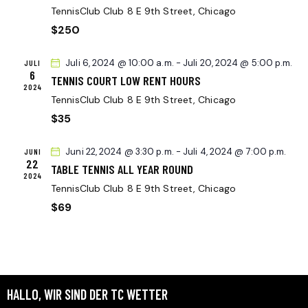
A
TennisClub Club
8 E 9th Street, Chicago
A
h
L
$250
l
L
T
e
T
U
Juli 6, 2024 @ 10:00 a.m.
-
Juli 20, 2024 @ 5:00 p.m.
JULI
n
U
N
6
TENNIS COURT LOW RENT HOURS
.
N
2024
G
TennisClub Club
8 E 9th Street, Chicago
G
A
$35
N
E
S
N
Juni 22, 2024 @ 3:30 p.m.
-
Juli 4, 2024 @ 7:00 p.m.
JUNI
I
22
S
TABLE TENNIS ALL YEAR ROUND
C
2024
U
TennisClub Club
8 E 9th Street, Chicago
H
C
$69
T
H
E
E
N
U
-
N
N
HALLO, WIR SIND DER TC WETTER
D
A