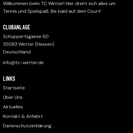
A
V
Willkommen beim TC Wetter! Hier dreht sich alles um
N
I
Tennis und Spielspaß. Bis bald auf dem Court!
S
G
A
I
CLUBANLAGE
T
C
Schuppertsgasse 60
I
H
35083 Wetter (Hessen)
O
T
Deutschland
N
E
info@tc-wetter.de
N
,
LINKS
N
Startseite
A
Über Uns
V
I
Aktuelles
G
Kontakt & Anfahrt
A
Datenschutzerklärung
T