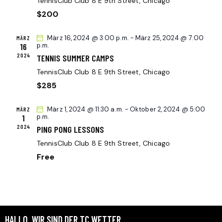
TennisClub Club
8 E 9th Street, Chicago
A
A
h
$200
L
l
L
T
e
T
März 16, 2024 @ 3:00 p.m.
-
März 25, 2024 @ 7:00
MÄRZ
U
16
p.m.
n
U
N
2024
TENNIS SUMMER CAMPS
.
N
G
TennisClub Club
8 E 9th Street, Chicago
G
A
$285
N
E
S
N
März 1, 2024 @ 11:30 a.m.
-
Oktober 2, 2024 @ 5:00
MÄRZ
I
1
p.m.
S
C
2024
PING PONG LESSONS
U
H
TennisClub Club
8 E 9th Street, Chicago
C
T
Free
H
E
E
N
U
-
N
N
D
A
HALLO, WIR SIND DER TC WETTER