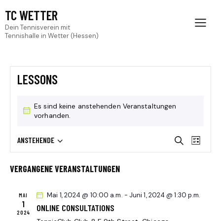
TC WETTER
Dein Tennisverein mit
Tennishalle in Wetter (Hessen)
LESSONS
Es sind keine anstehenden Veranstaltungen
vorhanden.
V
V
ANSTEHENDE
S
L
D
E
u
E
i
c
a
R
R
s
VERGANGENE VERANSTALTUNGEN
h
t
A
t
A
e
u
e
N
N
Mai 1, 2024 @ 10:00 a.m.
-
Juni 1, 2024 @ 1:30 p.m.
MAI
m
S
1
S
ONLINE CONSULTATIONS
w
T
2024
T
ä