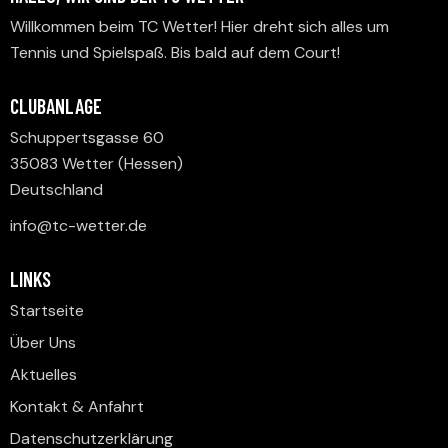
A
V
Willkommen beim TC Wetter! Hier dreht sich alles um
N
I
Tennis und Spielspaß. Bis bald auf dem Court!
S
G
A
I
CLUBANLAGE
T
C
I
Schuppertsgasse 60
H
O
35083 Wetter (Hessen)
T
N
Deutschland
E
N
info@tc-wetter.de
,
N
LINKS
A
Startseite
V
Über Uns
I
Aktuelles
G
Kontakt & Anfahrt
A
T
Datenschutzerklärung