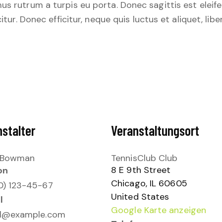
us rutrum a turpis eu porta. Donec sagittis est eleif
citur. Donec efficitur, neque quis luctus et aliquet, l
stalter
Veranstaltungsort
 Bowman
TennisClub Club
8 E 9th Street
on
Chicago
,
IL
60605
0) 123-45-67
United States
l
Google Karte anzeigen
l@example.com