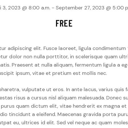
li 3, 2023 @ 8:00 a.m.
-
September 27, 2023 @ 5:00 p
FREE
r adipiscing elit. Fusce laoreet, ligula condimentum 
etur dolor non nulla porttitor, in scelerisque quam ult
atis. Praesent at nulla aliquam, fermentum ligula a 
cipit ipsum, vitae et pretium est mollis nec.
retra, vulputate ut eros. In ante lacus, varius quis faci
stas risus a cursus nisl aliquam malesuada. Donec sus
, purus quam dictum elit, vitae hendrerit ex magna et 
dio tincidunt a eleifend. Maecenas gravida porta puru
tpat eu, ultrices id elit. Sed vel neque ac quam mole