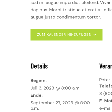
sed mi augue imperdiet eleifend. Vivam
dapibus. Morbi tristique at erat at effi
augue justo condimentum tortor.
ZUM KALENDER HINZUFÜGEN
Details
Veran
Peter
Beginn:
Telef
Juli 3, 2023 @ 8:00 a.m.
8 (80
Ende:
E-Mai
September 27, 2023 @ 5:00
p.m.
e-mai